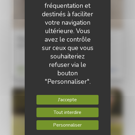
fréquentation et
destinés à faciliter
TOULOUSE (31)
1 JOUR
OU BEAUCOUZÉ
votre navigation
(49)
ultérieure. Vous
Réglementation et commercialisation des
avez le contrôle
semences d’espèces certifiables
sur ceux que vous
souhaiteriez
refuser via le
680 €
HT
En savoir +
bouton
Déjeuners compris
"Personnaliser".
J'accepte
Tout interdire
Personnaliser