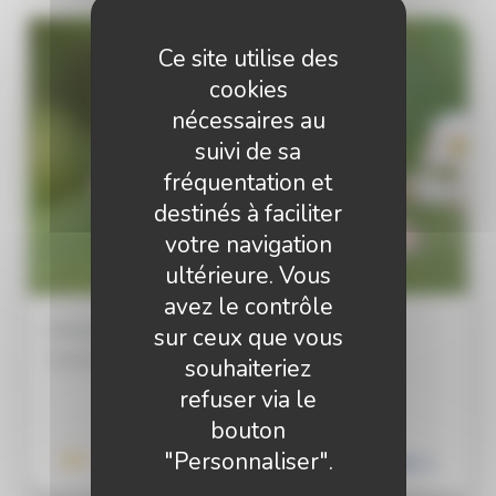
Ce site utilise des
cookies
nécessaires au
suivi de sa
fréquentation et
destinés à faciliter
votre navigation
ultérieure. Vous
avez le contrôle
Infrastructures agroécologiques et lutte par
sur ceux que vous
conservation
souhaiteriez
refuser via le
bouton
"Personnaliser".
65
En savoir +
HT